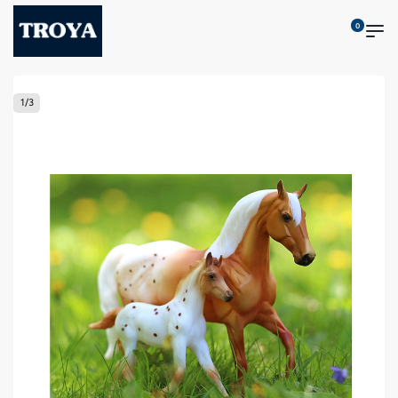
0
1
/
3