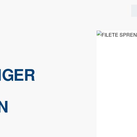
NGER
N