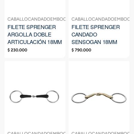
CABALLO
CANDADO
EMBOCADURAS
CABALLO
FILETE
CANDADO
EMBOCA
FILETE SPRENGER
FILETE SPRENGER
ARGOLLA DOBLE
CANDADO
ARTICULACIÓN 18MM
SENSOGAN 18MM
$
230.000
$
790.000
CABALLO
CANDADO
EMBOCADURAS
CABALLO
FILETE
CANDADO
EMBOCA