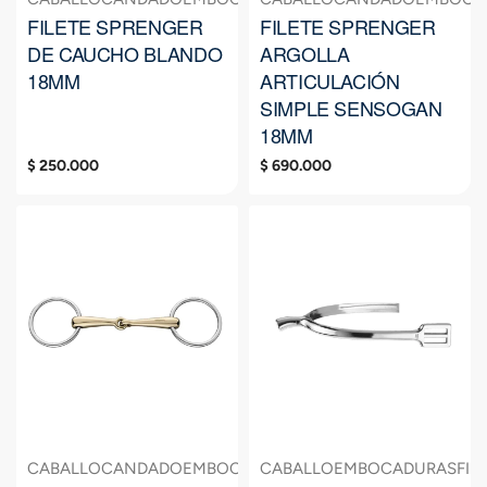
FILETE SPRENGER
FILETE SPRENGER
DE CAUCHO BLANDO
ARGOLLA
18MM
ARTICULACIÓN
SIMPLE SENSOGAN
18MM
$
250.000
$
690.000
CABALLO
CANDADO
EMBOCADURAS
CABALLO
FILETE
EMBOCADURAS
FIL