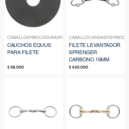
CABALLO
EMBOCADURAS
FILETE
CABALLO
CANDADO
EMBOCA
CAUCHOS EQUUS
FILETE LEVANTADOR
PARA FILETE
SPRENGER
CARBONO 16MM
$
58.000
$
430.000