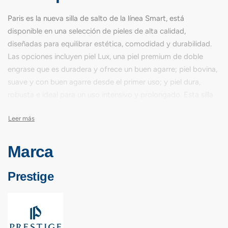
Paris es la nueva silla de salto de la línea Smart, está
disponible en una selección de pieles de alta calidad,
diseñadas para equilibrar estética, comodidad y durabilidad.
Las opciones incluyen piel Lux, una piel premium de doble
engrase que es duradera y ofrece un buen agarre; piel bovina,
suave y con buen agarre desde el primer uso; y piel dura,
robusta e ideal para un uso intensivo y prolongado. Esta silla
es la elección perfecta tanto para jinetes profesionales como
para aficionados que desean mejorar su posición y la
comodidad de su caballo, con un diseño totalmente
personalizado que sitúa el bienestar de la combinación en el
Marca
centro de cada detalle.
Prestige