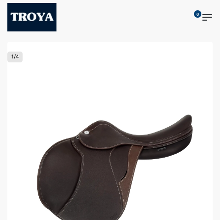
0
1
/
4