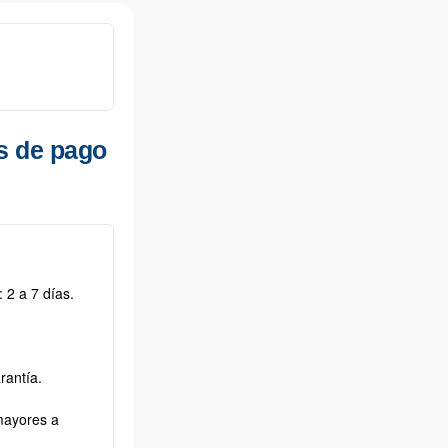
s de pago
 2 a 7 días.
rantía.
mayores a