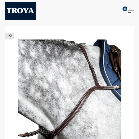
0
1
/
2