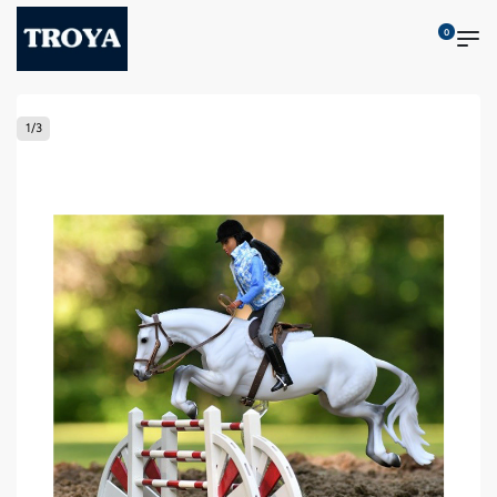
0
1
/
3