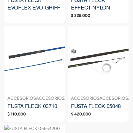
EVOFLEX EVO-GRIFF
EFFECT NYLON
$
325.000
ACCESORIOS
ACCESORIOS
ACCESORIOS
ACCESORIOS
FUSTA
ACCESORIOS
FUSTA
FUSTA
A
FUSTA FLECK 03710
FUSTA FLECK 05048
$
110.000
$
420.000