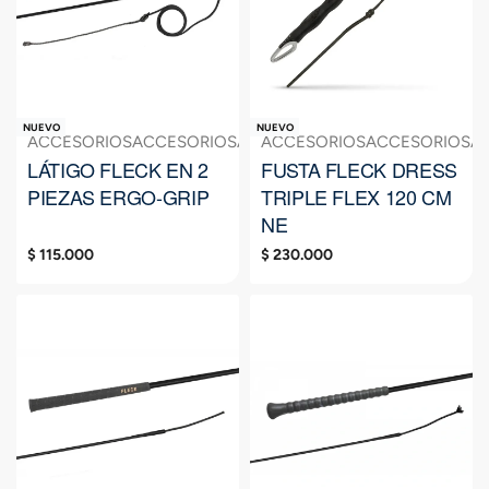
NUEVO
NUEVO
ACCESORIOS
ACCESORIOS
ACCESORIOS
ACCESORIOS
FUSTA
ACCESORIOS
FUSTA
FUSTA
A
LÁTIGO FLECK EN 2
FUSTA FLECK DRESS
PIEZAS ERGO-GRIP
TRIPLE FLEX 120 CM
NE
$
115.000
$
230.000