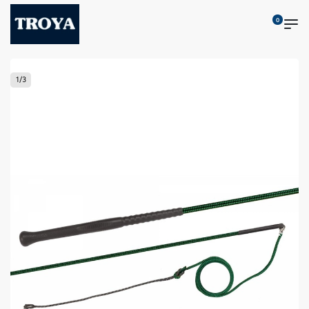
0
1
/
3