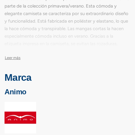
parte de la colección primavera/verano. Esta cómoda y
elegante camiseta se caracteriza por su extraordinario diseño
y funcionalidad. Está fabricada en poliéster y elastano, lo que
la hace cómoda y transpirable. Las mangas cortas la hacen
especialmente cómoda incluso en verano. Gracias a la
etiqueta impresa en la camiseta, se evitan las rozaduras,
propias de las etiquetas cosidas convencionales, garantizando
así una mayor comodidad. La camiseta de competición
también impresiona por su llamativo diseño. El color se
extiende desde el cuello blanco hasta el oscuro. El cuello está
Marca
decorado con una hermosa inscripción de strass de Animo a
juego. En el pecho izquierdo, el típico logotipo de Animo se
Animo
aplica en forma de pequeña aplicación de strass,
completando el conjunto.