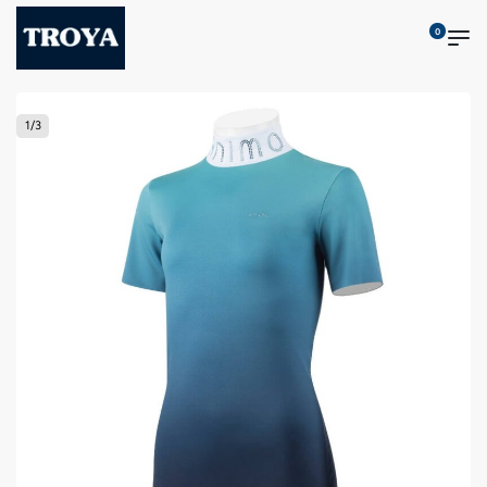
0
1
/
3