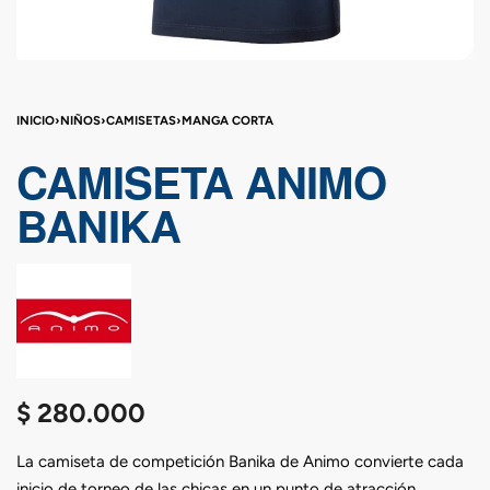
INICIO
›
NIÑOS
›
CAMISETAS
›
MANGA CORTA
CAMISETA ANIMO
BANIKA
$
280.000
La camiseta de competición Banika de Animo convierte cada
inicio de torneo de las chicas en un punto de atracción